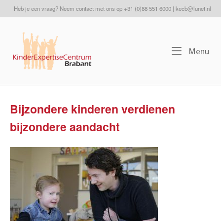
Ga
Heb je een vraag? Neem contact met ons op +31 (0)88 551 6000 | kecb@lunet.nl
naar
de
Home
inhoud
Me
Menu
Bijzondere kinderen verdienen
bijzondere aandacht