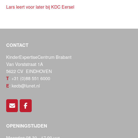
Lars leert voor later bij KDC Eersel
CONTACT
KinderExpertiseCentrum Brabant
Van Vorststraat 1A
5622 CV EINDHOVEN
: +31 (0)88 551 6000
T
: kecb@lunet.nl
E
OPENINGSTIJDEN
Maandag 08.30 - 17.00 uur