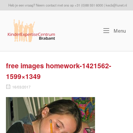
Ga
Heb je een vraag? Neem contact met ons op +31 (0)88 551 6000 | kecb@lunet.nl
naar
de
Home
inhoud
Me
Menu
free images homework-1421562-
1599×1349
16/03/2017